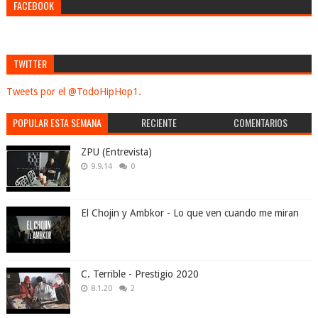
FACEBOOK
TWITTER
Tweets por el @TodoHipHop1.
POPULAR ESTA SEMANA
RECIENTE
COMENTARIOS
ZPU (Entrevista)
9.9.14
0
El Chojin y Ambkor - Lo que ven cuando me miran
C. Terrible - Prestigio 2020
8.1.20
2