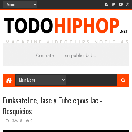
Funksatelite, Jase y Tube eqvvs lac -
Resquicios
13.9.18
0