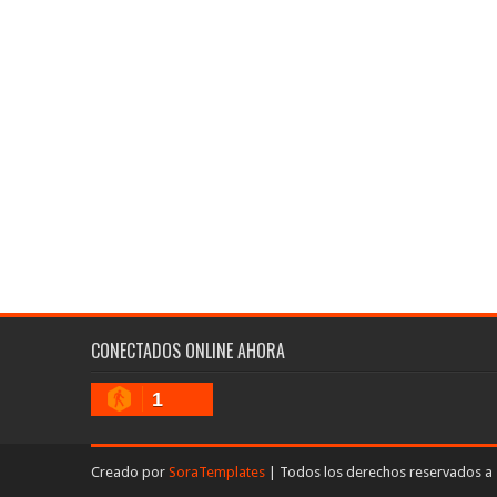
CONECTADOS ONLINE AHORA
1
Creado por
SoraTemplates
| Todos los derechos reservados a