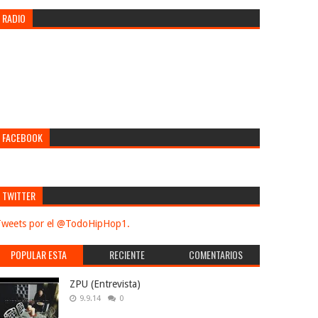
RADIO
FACEBOOK
TWITTER
weets por el @TodoHipHop1.
POPULAR ESTA
RECIENTE
COMENTARIOS
SEMANA
ZPU (Entrevista)
9.9.14
0