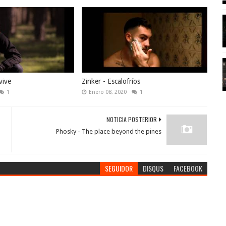
vive
Zinker - Escalofríos
1
Enero 08, 2020
1
NOTICIA POSTERIOR
Phosky - The place beyond the pines
SEGUIDOR
DISQUS
FACEBOOK