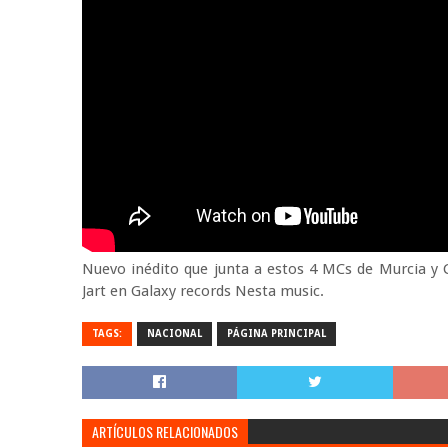
Nuevo inédito que junta a estos 4 MCs de Murcia y
Jart en Galaxy records Nesta music.
TAGS:
NACIONAL
PÁGINA PRINCIPAL
ARTÍCULOS RELACIONADOS