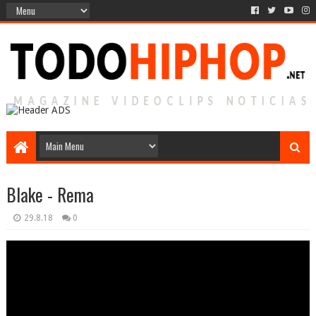
Blake - Rema
29.8.18
0