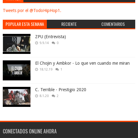
Tweets por el @TodoHipHop1.
POPULAR ESTA SEMANA
RECIENTE
COMENTARIOS
ZPU (Entrevista)
9.9.14
0
El Chojin y Ambkor - Lo que ven cuando me miran
18.12.19
1
C. Terrible - Prestigio 2020
8.1.20
2
CONECTADOS ONLINE AHORA