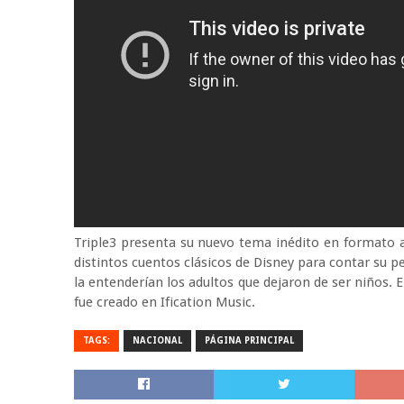
Triple3 presenta su nuevo tema inédito en formato a
distintos cuentos clásicos de Disney para contar su p
la entenderían los adultos que dejaron de ser niños. El
fue creado en Ification Music.
TAGS:
NACIONAL
PÁGINA PRINCIPAL