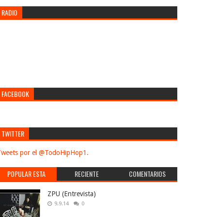
RADIO
FACEBOOK
TWITTER
weets por el @TodoHipHop1.
POPULAR ESTA
RECIENTE
COMENTARIOS
SEMANA
ZPU (Entrevista)
9.9.14
0