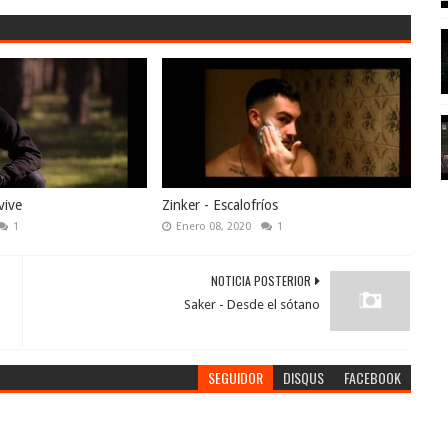
vive
Zinker - Escalofríos
1
Enero 08, 2020
1
NOTICIA POSTERIOR
Saker - Desde el sótano
SEGUIDOR
DISQUS
FACEBOOK