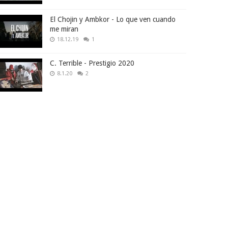
El Chojin y Ambkor - Lo que ven cuando
me miran
18.12.19
1
C. Terrible - Prestigio 2020
8.1.20
2