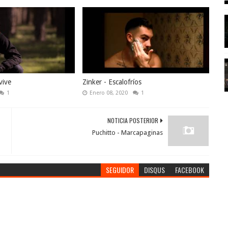
vive
Zinker - Escalofríos
1
Enero 08, 2020
1
NOTICIA POSTERIOR
Puchitto - Marcapaginas
SEGUIDOR
DISQUS
FACEBOOK