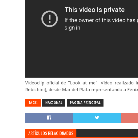
Videoclip oficial de "Look at me". Video realizado
Rebichini), desde Mar del Plata representando a Fénix
TAGS:
NACIONAL
PÁGINA PRINCIPAL
ARTÍCULOS RELACIONADOS