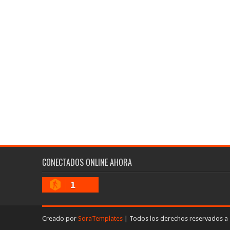
CONECTADOS ONLINE AHORA
1
Creado por
SoraTemplates
| Todos los derechos reservados a