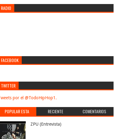
RADIO
FACEBOOK
TWITTER
weets por el @TodoHipHop1.
POPULAR ESTA
RECIENTE
COMENTARIOS
SEMANA
ZPU (Entrevista)