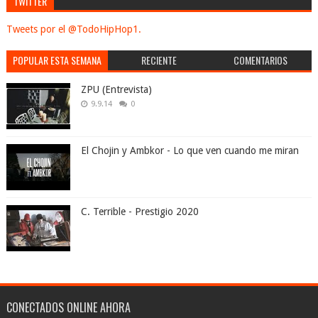
TWITTER
Tweets por el @TodoHipHop1.
POPULAR ESTA SEMANA
RECIENTE
COMENTARIOS
ZPU (Entrevista)
9.9.14
0
El Chojin y Ambkor - Lo que ven cuando me miran
C. Terrible - Prestigio 2020
CONECTADOS ONLINE AHORA