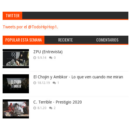
TWITTER
Tweets por el @TodoHipHop1.
POPULAR ESTA SEMANA
RECIENTE
COMENTARIOS
ZPU (Entrevista)
9.9.14
0
El Chojin y Ambkor - Lo que ven cuando me miran
18.12.19
1
C. Terrible - Prestigio 2020
8.1.20
2