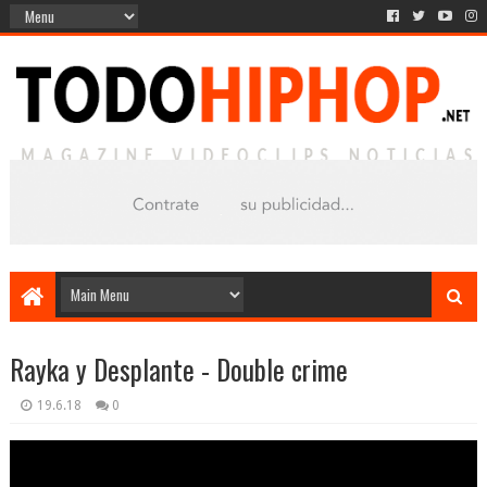
Rayka y Desplante - Double crime
19.6.18
0