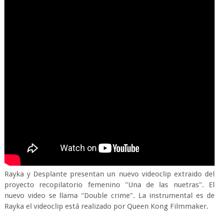
Rayka y Desplante presentan un nuevo videoclip extraido del
proyecto recopilatorio femenino "Una de las nuetras". El
nuevo video se llama "Double crime". La instrumental es de
Rayka el videoclip está realizado por Queen Kong Filmmaker.