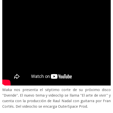
Maka nos presenta el séptimo corte de su próximo disco
"Dvende". El nuevo tema y videoclip se llama "El arte de vivir" y
cuenta con la producción de Raul Nadal con guitarra por Fran
Cortés. Del videoclio se encarga OuterSpace Prod.