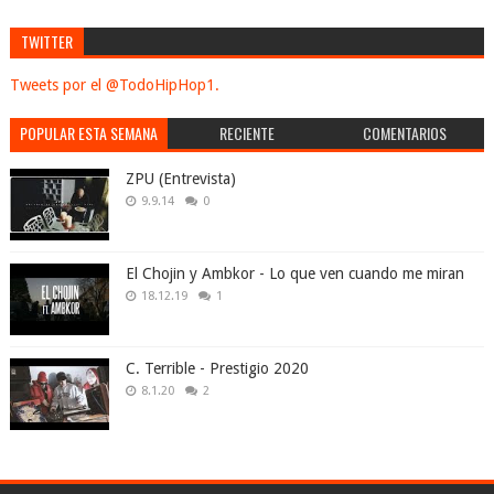
TWITTER
Tweets por el @TodoHipHop1.
POPULAR ESTA SEMANA
RECIENTE
COMENTARIOS
ZPU (Entrevista)
9.9.14
0
El Chojin y Ambkor - Lo que ven cuando me miran
18.12.19
1
C. Terrible - Prestigio 2020
8.1.20
2