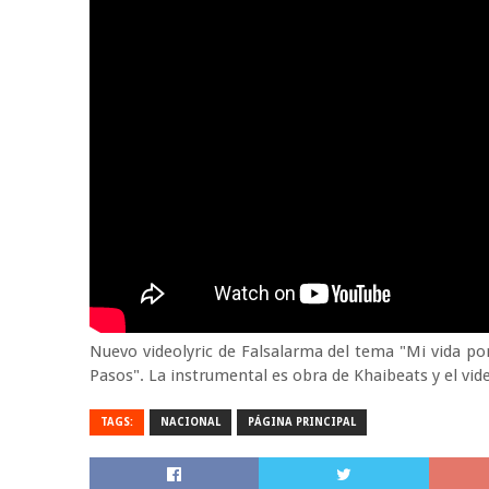
Nuevo videolyric de Falsalarma del tema "Mi vida po
Pasos". La instrumental es obra de Khaibeats y el vide
TAGS:
NACIONAL
PÁGINA PRINCIPAL