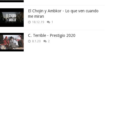
El Chojin y Ambkor - Lo que ven cuando
me miran
18.12.19
1
C. Terrible - Prestigio 2020
8.1.20
2