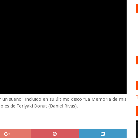
T
r un sueño" incluido en su último disco "La Memoria de mis
o es de Teriyaki Donut (Daniel Rivas).