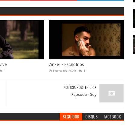
vive
Zinker - Escalofríos
1
Enero 08, 2020
1
NOTICIA POSTERIOR
Rapsoda - Soy
SEGUIDOR
DISQUS
FACEBOOK