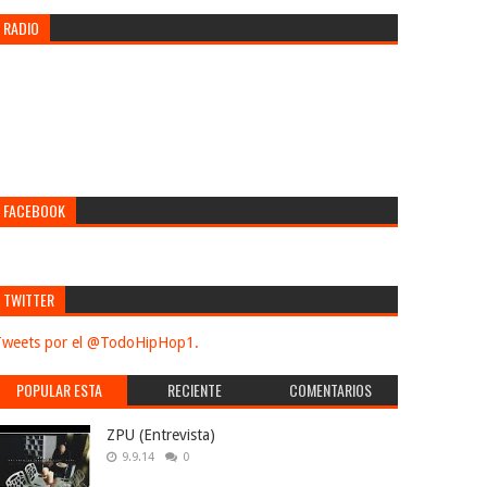
RADIO
FACEBOOK
TWITTER
weets por el @TodoHipHop1.
POPULAR ESTA
RECIENTE
COMENTARIOS
SEMANA
ZPU (Entrevista)
9.9.14
0