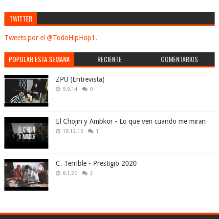
TWITTER
Tweets por el @TodoHipHop1.
POPULAR ESTA SEMANA
RECIENTE
COMENTARIOS
ZPU (Entrevista)
9.9.14
0
El Chojin y Ambkor - Lo que ven cuando me miran
18.12.19
1
C. Terrible - Prestigio 2020
8.1.20
2