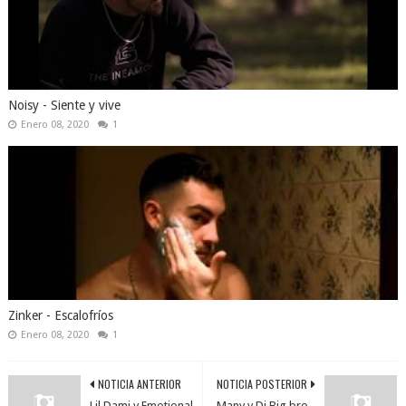
Noisy - Siente y vive
Enero 08, 2020
1
Zinker - Escalofríos
Enero 08, 2020
1
NOTICIA ANTERIOR
NOTICIA POSTERIOR
Lil Dami y Emotional
Many y Dj Big bro -