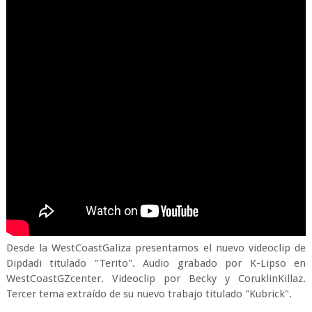
Desde la WestCoastGaliza presentamos el nuevo videoclip de
Dipdadi titulado "Terito". Audio grabado por K-Lipso en
WestCoastGZcenter. Videoclip por Becky y CoruklinKillaz.
Tercer tema extraído de su nuevo trabajo titulado "Kubrick".