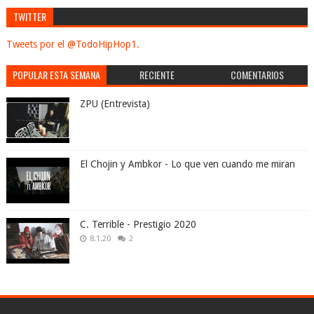
TWITTER
Tweets por el @TodoHipHop1.
POPULAR ESTA SEMANA
RECIENTE
COMENTARIOS
ZPU (Entrevista)
El Chojin y Ambkor - Lo que ven cuando me miran
C. Terrible - Prestigio 2020
8.1.20
2