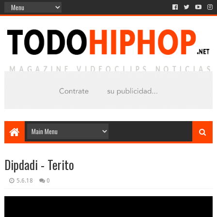
Dipdadi - Terito
5.6.18
0