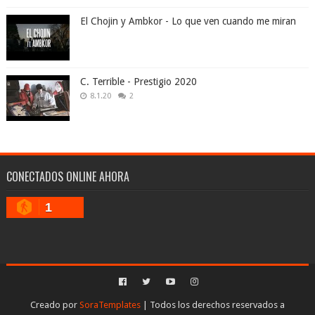
El Chojin y Ambkor - Lo que ven cuando me miran
C. Terrible - Prestigio 2020
8.1.20
2
CONECTADOS ONLINE AHORA
1
Creado por
SoraTemplates
| Todos los derechos reservados a