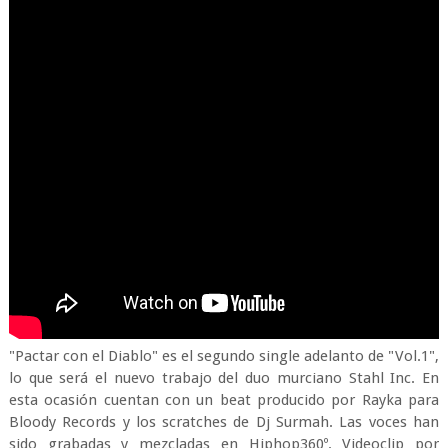
"Pactar con el Diablo" es el segundo single adelanto de "Vol.1",
lo que será el nuevo trabajo del duo murciano Stahl Inc. En
esta ocasión cuentan con un beat producido por Rayka para
Bloody Records y los scratches de Dj Surmah. Las voces han
sido grabadas y mezcladas en Hiphop360º. Videoclip por