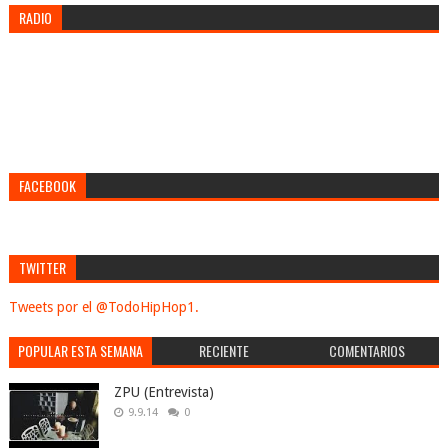
RADIO
FACEBOOK
TWITTER
Tweets por el @TodoHipHop1.
POPULAR ESTA SEMANA
RECIENTE
COMENTARIOS
ZPU (Entrevista)
9.9.14
0