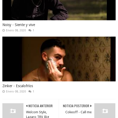
Noisy - Siente y vive
Enero 08, 2020
1
Zinker - Escalofríos
Enero 08, 2020
1
NOTICIA ANTERIOR
NOTICIA POSTERIOR
Welcom Style,
Cokeoff - Call me
Lazaro TRV, Big