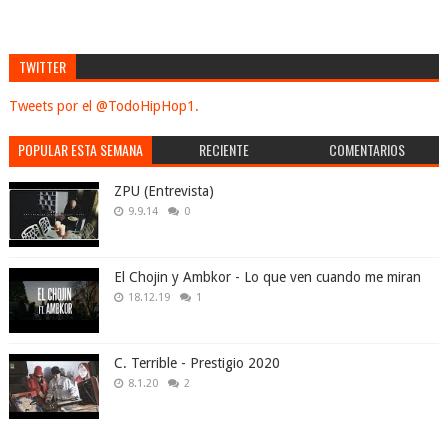
TWITTER
Tweets por el @TodoHipHop1.
POPULAR ESTA SEMANA
RECIENTE
COMENTARIOS
ZPU (Entrevista)
9.9.14
0
El Chojin y Ambkor - Lo que ven cuando me miran
18.12.19
1
C. Terrible - Prestigio 2020
8.1.20
2