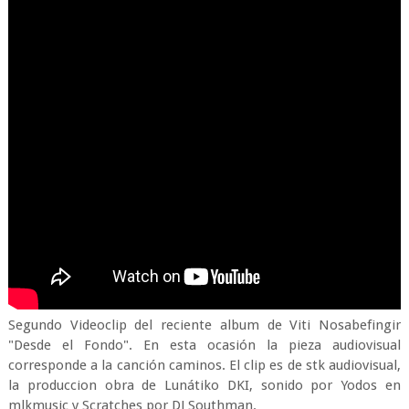
Segundo Videoclip del reciente album de Viti Nosabefingir
"Desde el Fondo". En esta ocasión la pieza audiovisual
corresponde a la canción caminos. El clip es de stk audiovisual,
la produccion obra de Lunátiko DKI, sonido por Yodos en
mlkmusic y Scratches por DJ Southman.