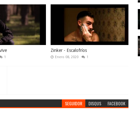
vive
Zinker - Escalofríos
1
Enero 08, 2020
1
SEGUIDOR
DISQUS
FACEBOOK