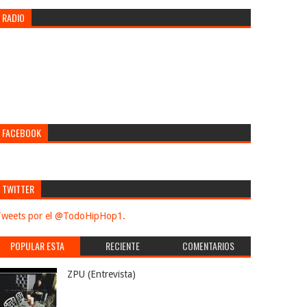
RADIO
FACEBOOK
TWITTER
weets por el @TodoHipHop1.
POPULAR ESTA
RECIENTE
COMENTARIOS
SEMANA
ZPU (Entrevista)