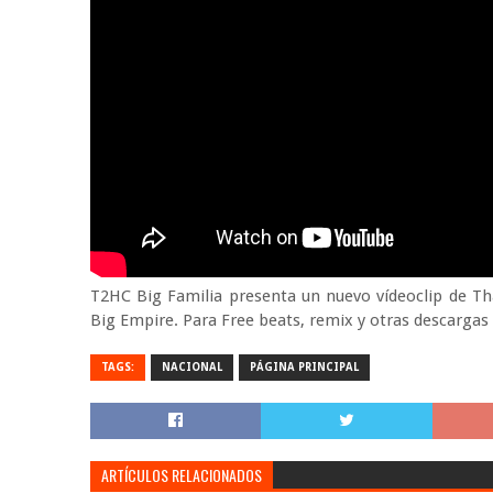
T2HC Big Familia presenta un nuevo vídeoclip de Th
Big Empire. Para Free beats, remix y otras descargas 
TAGS:
NACIONAL
PÁGINA PRINCIPAL
ARTÍCULOS RELACIONADOS