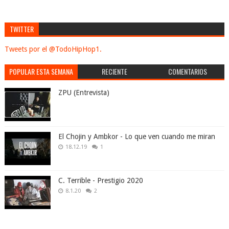
TWITTER
Tweets por el @TodoHipHop1.
POPULAR ESTA SEMANA
RECIENTE
COMENTARIOS
ZPU (Entrevista)
El Chojin y Ambkor - Lo que ven cuando me miran
18.12.19
1
C. Terrible - Prestigio 2020
8.1.20
2