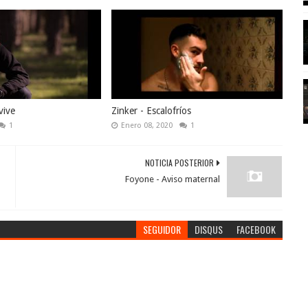
vive
Zinker - Escalofríos
1
Enero 08, 2020
1
NOTICIA POSTERIOR
Foyone - Aviso maternal
SEGUIDOR
DISQUS
FACEBOOK