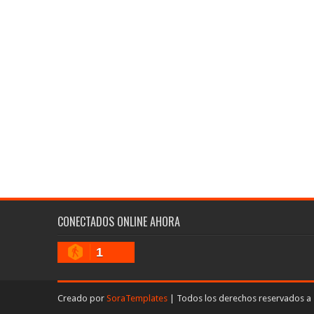
CONECTADOS ONLINE AHORA
1
Creado por
SoraTemplates
| Todos los derechos reservados a