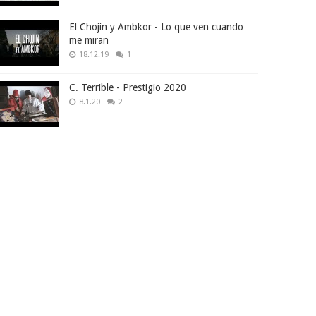
El Chojin y Ambkor - Lo que ven cuando
me miran
18.12.19
1
C. Terrible - Prestigio 2020
8.1.20
2