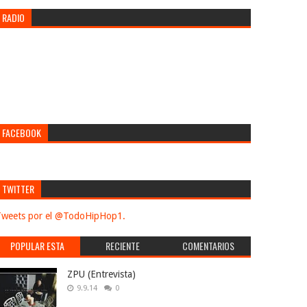
RADIO
FACEBOOK
TWITTER
weets por el @TodoHipHop1.
POPULAR ESTA
RECIENTE
COMENTARIOS
SEMANA
ZPU (Entrevista)
9.9.14
0