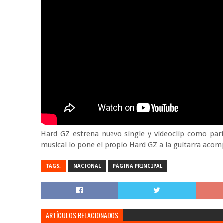
Hard GZ estrena nuevo single y videoclip como par
musical lo pone el propio Hard GZ a la guitarra aco
TAGS:
NACIONAL
PÁGINA PRINCIPAL
ARTÍCULOS RELACIONADOS