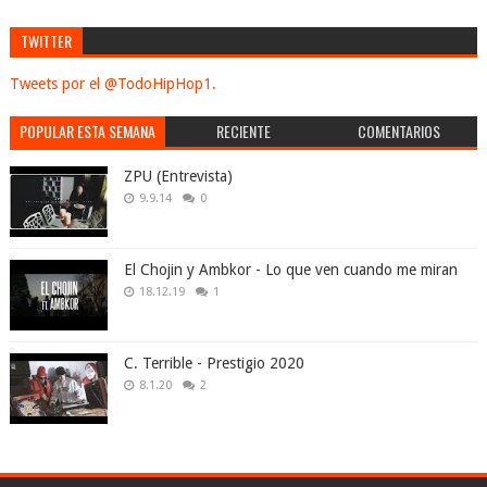
TWITTER
Tweets por el @TodoHipHop1.
POPULAR ESTA SEMANA
RECIENTE
COMENTARIOS
ZPU (Entrevista)
9.9.14
0
El Chojin y Ambkor - Lo que ven cuando me miran
18.12.19
1
C. Terrible - Prestigio 2020
8.1.20
2