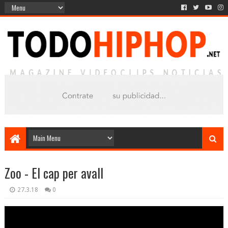
Zoo - El cap per avall
27.3.18
0