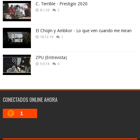
C. Terrible - Prestigio 2020
8.1.20
2
El Chojin y Ambkor - Lo que ven cuando me miran
18.12.19
1
ZPU (Entrevista)
9.9.14
0
CONECTADOS ONLINE AHORA
1