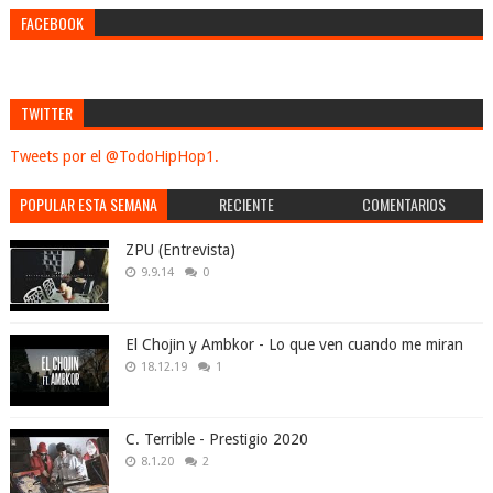
FACEBOOK
TWITTER
Tweets por el @TodoHipHop1.
POPULAR ESTA SEMANA
RECIENTE
COMENTARIOS
ZPU (Entrevista)
9.9.14
0
El Chojin y Ambkor - Lo que ven cuando me miran
18.12.19
1
C. Terrible - Prestigio 2020
8.1.20
2