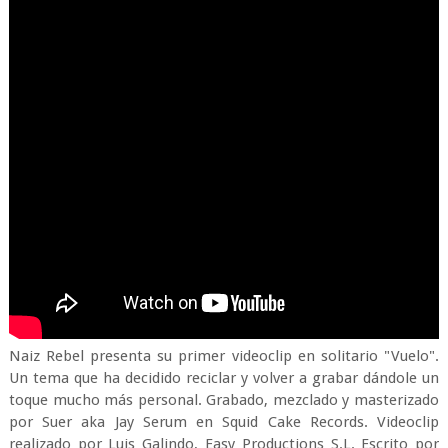
Naiz Rebel presenta su primer videoclip en solitario "Vuelo".
Un tema que ha decidido reciclar y volver a grabar dándole un
toque mucho más personal. Grabado, mezclado y masterizado
por Suer aka Jay Serum en Squid Cake Records. Videoclip
realizado por Luis Galindo, Easy Productions S.L. Escrito por