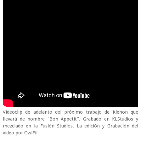
Videoclip de adelanto del próximo trabajo de Klenon que
llevará de nombre "Bon Appetit". Grabado en KLStudios y
mezclado en la Fusión Studios. La edición y Grabación del
video por OwlFil.