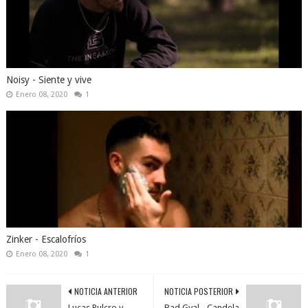
Noisy - Siente y vive
Enero 08, 2020
1
Zinker - Escalofríos
Enero 08, 2020
1
NOTICIA ANTERIOR
NOTICIA POSTERIOR
Lucas Pulcro y
Bad Gyal - Candela