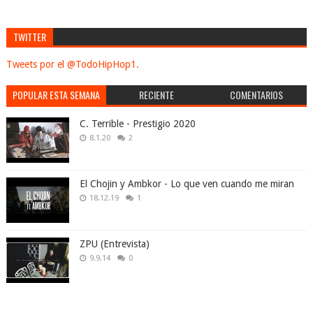
TWITTER
Tweets por el @TodoHipHop1.
POPULAR ESTA SEMANA
RECIENTE
COMENTARIOS
C. Terrible - Prestigio 2020
8.1.20
2
El Chojin y Ambkor - Lo que ven cuando me miran
18.12.19
1
ZPU (Entrevista)
9.9.14
0