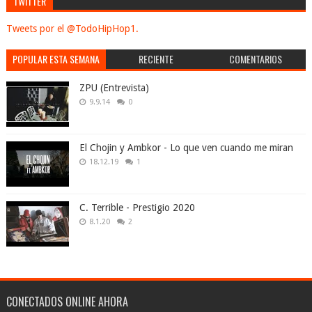
TWITTER
Tweets por el @TodoHipHop1.
POPULAR ESTA SEMANA
RECIENTE
COMENTARIOS
ZPU (Entrevista)
9.9.14
0
El Chojin y Ambkor - Lo que ven cuando me miran
18.12.19
1
C. Terrible - Prestigio 2020
8.1.20
2
CONECTADOS ONLINE AHORA