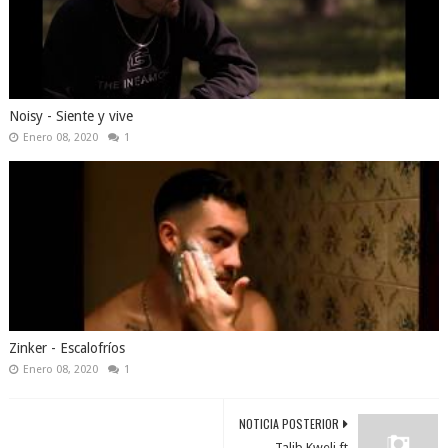
Noisy - Siente y vive
Enero 08, 2020
1
Zinker - Escalofríos
Enero 08, 2020
1
NOTICIA POSTERIOR
Talib Kweli ft