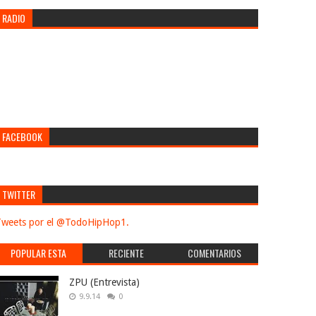
RADIO
FACEBOOK
TWITTER
weets por el @TodoHipHop1.
POPULAR ESTA
RECIENTE
COMENTARIOS
SEMANA
ZPU (Entrevista)
9.9.14
0