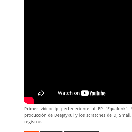
Primer videoclip perteneciente al EP "Equafunk"
producción de DeejayKul y los scratches de Dj Small,
registros.