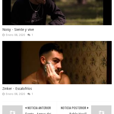
Noisy - Siente y vive
Enero 08, 2020
1
Zinker - Escalofríos
Enero 08, 2020
1
NOTICIA ANTERIOR
NOTICIA POSTERIOR
Dante - Agnus dei
Pablo Hasél -