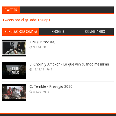
TWITTER
Tweets por el @TodoHipHop1.
POPULAR ESTA SEMANA
RECIENTE
COMENTARIOS
ZPU (Entrevista)
9.9.14
0
El Chojin y Ambkor - Lo que ven cuando me miran
18.12.19
1
C. Terrible - Prestigio 2020
8.1.20
2