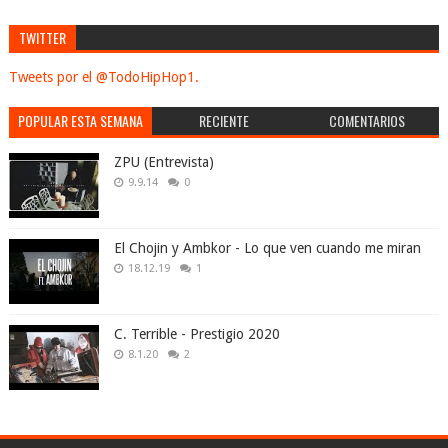
TWITTER
Tweets por el @TodoHipHop1.
POPULAR ESTA SEMANA
RECIENTE
COMENTARIOS
ZPU (Entrevista)
9.9.14
0
El Chojin y Ambkor - Lo que ven cuando me miran
18.12.19
1
C. Terrible - Prestigio 2020
8.1.20
2