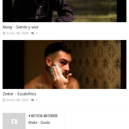
Noisy - Siente y vive
Enero 08, 2020
1
Zinker - Escalofríos
Enero 08, 2020
1
NOTICIA ANTERIOR
Blake - Duele