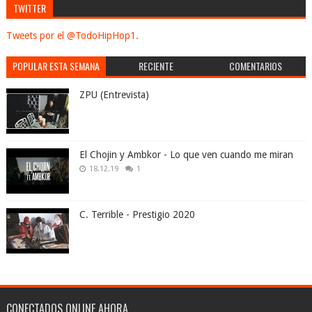
TWITTER
Tweets por el @TodoHipHop1.
POPULAR ESTA SEMANA
RECIENTE
COMENTARIOS
ZPU (Entrevista)
El Chojin y Ambkor - Lo que ven cuando me miran
18.12.19
1
C. Terrible - Prestigio 2020
CONECTADOS ONLINE AHORA