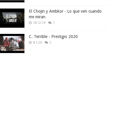
El Chojin y Ambkor - Lo que ven cuando
me miran
18.12.19
1
C. Terrible - Prestigio 2020
8.1.20
2