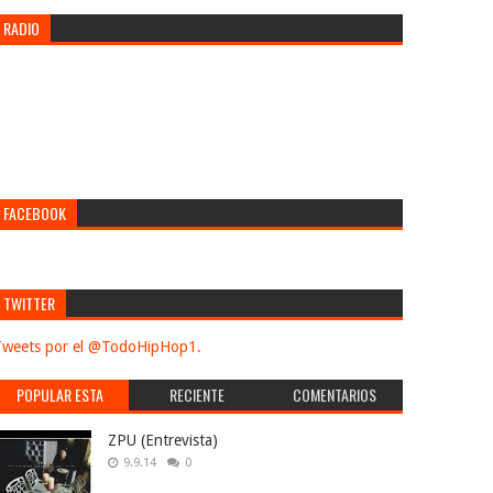
RADIO
FACEBOOK
TWITTER
weets por el @TodoHipHop1.
POPULAR ESTA
RECIENTE
COMENTARIOS
SEMANA
ZPU (Entrevista)
9.9.14
0