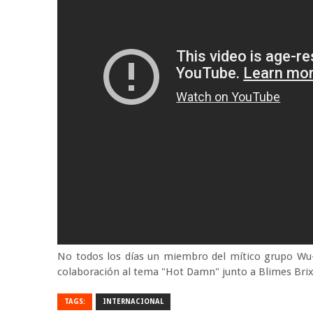
No todos los días un miembro del mítico grupo Wu
colaboración al tema "Hot Damn" junto a Blimes Brixto
TAGS:
INTERNACIONAL