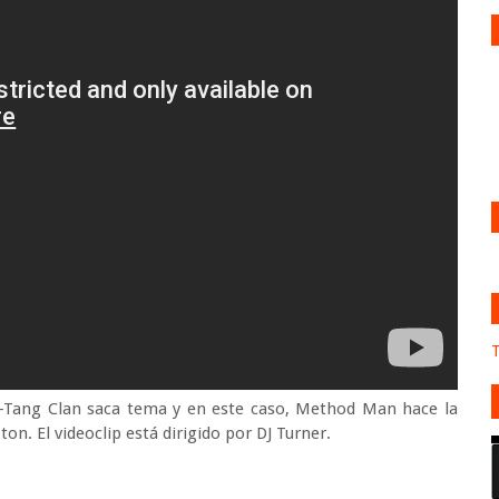
T
-Tang Clan saca tema y en este caso, Method Man hace la
n. El videoclip está dirigido por DJ Turner.