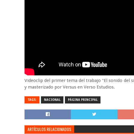
Videoclip del primer tema del trabajo "El sonido del 
y masterizado por Versus en Verso Estudios.
TAGS:
NACIONAL
PÁGINA PRINCIPAL
ARTÍCULOS RELACIONADOS