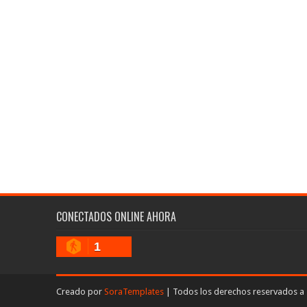
CONECTADOS ONLINE AHORA
1
Creado por
SoraTemplates
| Todos los derechos reservados a