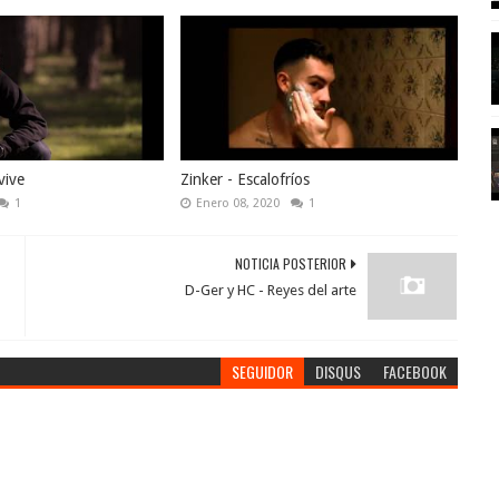
vive
Zinker - Escalofríos
1
Enero 08, 2020
1
NOTICIA POSTERIOR
D-Ger y HC - Reyes del arte
SEGUIDOR
DISQUS
FACEBOOK