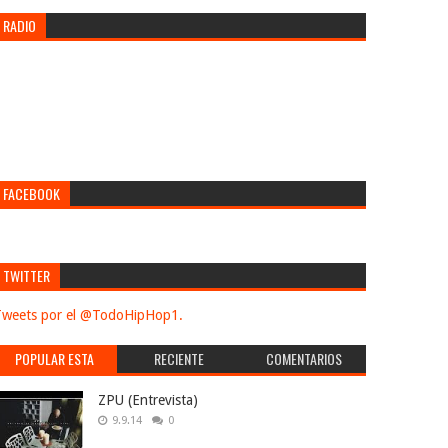
RADIO
FACEBOOK
TWITTER
weets por el @TodoHipHop1.
POPULAR ESTA
RECIENTE
COMENTARIOS
SEMANA
ZPU (Entrevista)
9.9.14
0