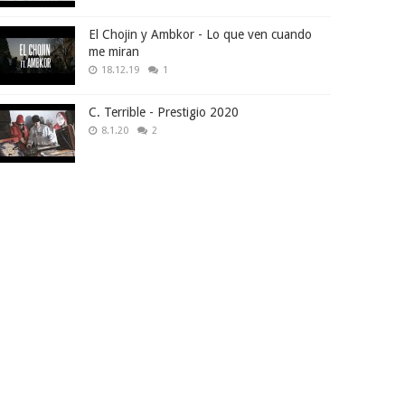
El Chojin y Ambkor - Lo que ven cuando
me miran
18.12.19
1
C. Terrible - Prestigio 2020
8.1.20
2