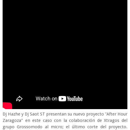
Dj Hazhe y Dj Saot ST presentan su nuevo proyecto "After Hour
Zaragoza" en este caso con la colaboración de Xtragos del
grupo Grossomodo al micro; el último corte del proyecto.