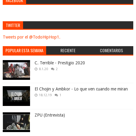
FACEBOOK
TWITTER
Tweets por el @TodoHipHop1.
POPULAR ESTA SEMANA
RECIENTE
COMENTARIOS
C. Terrible - Prestigio 2020
8.1.20
2
El Chojin y Ambkor - Lo que ven cuando me miran
18.12.19
1
ZPU (Entrevista)