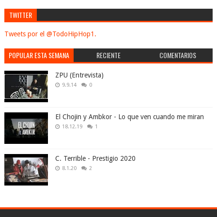
TWITTER
Tweets por el @TodoHipHop1.
POPULAR ESTA SEMANA
RECIENTE
COMENTARIOS
ZPU (Entrevista)
9.9.14
0
El Chojin y Ambkor - Lo que ven cuando me miran
18.12.19
1
C. Terrible - Prestigio 2020
8.1.20
2