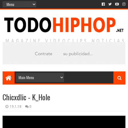
Chicxdlic - K_Hole
19.1.18
0