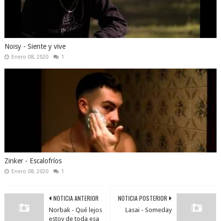
Noisy - Siente y vive
Enero 08, 2020
1
Zinker - Escalofríos
Enero 08, 2020
1
NOTICIA ANTERIOR
NOTICIA POSTERIOR
Norbak - Qué lejos
Lasai - Someday
estoy de toda esa