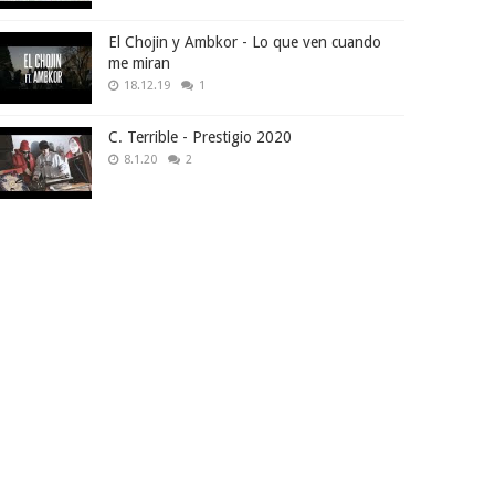
El Chojin y Ambkor - Lo que ven cuando
me miran
18.12.19
1
C. Terrible - Prestigio 2020
8.1.20
2