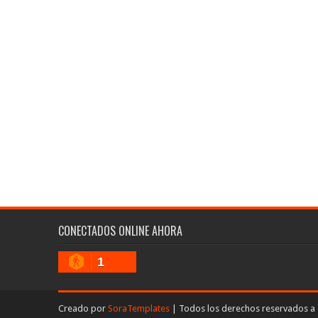
CONECTADOS ONLINE AHORA
1
Creado por
SoraTemplates
| Todos los derechos reservados a