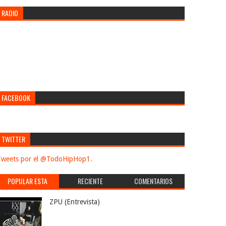
RADIO
FACEBOOK
TWITTER
weets por el @TodoHipHop1.
POPULAR ESTA
RECIENTE
COMENTARIOS
SEMANA
ZPU (Entrevista)