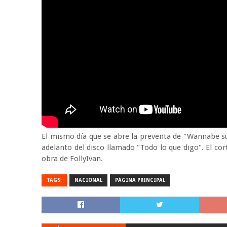
El mismo día que se abre la preventa de "Wannabe su
adelanto del disco llamado "Todo lo que digo". El cor
obra de FollyIvan.
TAGS:
NACIONAL
PÁGINA PRINCIPAL