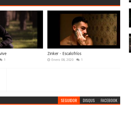
vive
Zinker - Escalofríos
1
Enero 08, 2020
1
SEGUIDOR
DISQUS
FACEBOOK