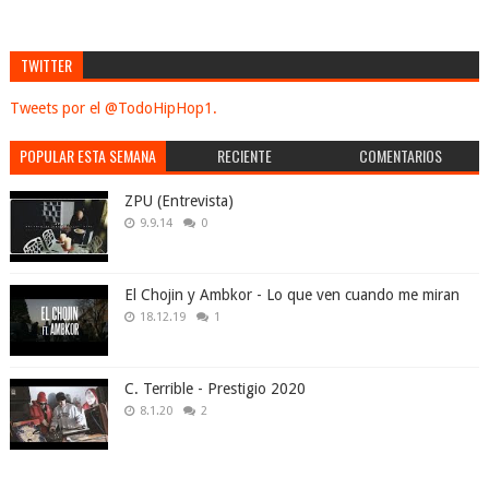
TWITTER
Tweets por el @TodoHipHop1.
POPULAR ESTA SEMANA
RECIENTE
COMENTARIOS
ZPU (Entrevista)
9.9.14
0
El Chojin y Ambkor - Lo que ven cuando me miran
18.12.19
1
C. Terrible - Prestigio 2020
8.1.20
2