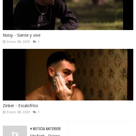
Noisy - Siente y vive
Enero 08, 2020
1
Zinker - Escalofríos
Enero 08, 2020
1
NOTICIA ANTERIOR
Sitofonk - Quiero