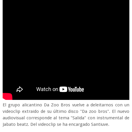
El grupo alicantino Da Zoo Bros vuelve a deleitarnos con un
videoclip extraido de su último disco "Da zoo bros". El nuevo
audiovisual corresponde al tema "Salida" con instrumental de
Jabato beatz. Del videoclip se ha encargado Santiuve.