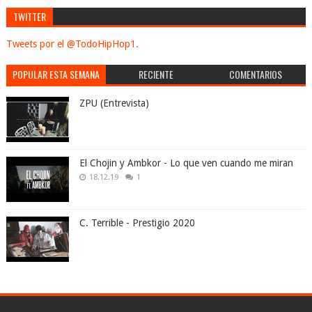
TWITTER
Tweets por el @TodoHipHop1.
POPULAR ESTA SEMANA
RECIENTE
COMENTARIOS
ZPU (Entrevista)
El Chojin y Ambkor - Lo que ven cuando me miran
18.12.19
1
C. Terrible - Prestigio 2020