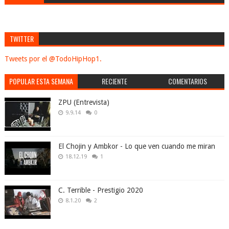
TWITTER
Tweets por el @TodoHipHop1.
POPULAR ESTA SEMANA
RECIENTE
COMENTARIOS
ZPU (Entrevista)
9.9.14
0
El Chojin y Ambkor - Lo que ven cuando me miran
18.12.19
1
C. Terrible - Prestigio 2020
8.1.20
2