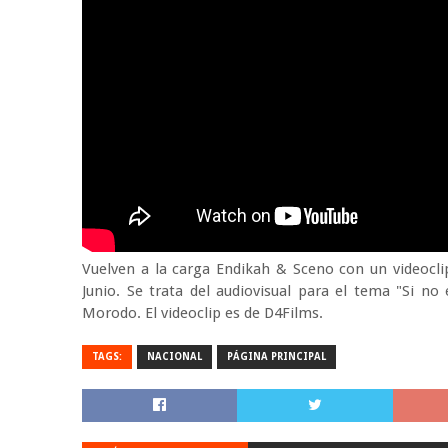
Vuelven a la carga Endikah & Sceno con un videoclip
Junio. Se trata del audiovisual para el tema "Si no
Morodo. El videoclip es de D4Films.
TAGS:
NACIONAL
PÁGINA PRINCIPAL