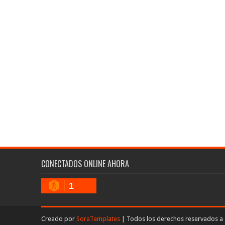
CONECTADOS ONLINE AHORA
1
Creado por
SoraTemplates
| Todos los derechos reservados a