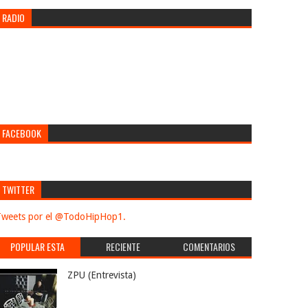
RADIO
FACEBOOK
TWITTER
weets por el @TodoHipHop1.
POPULAR ESTA
RECIENTE
COMENTARIOS
SEMANA
ZPU (Entrevista)