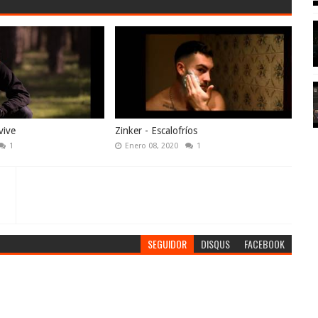
vive
Zinker - Escalofríos
1
Enero 08, 2020
1
SEGUIDOR
DISQUS
FACEBOOK