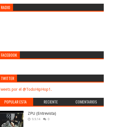
RADIO
FACEBOOK
TWITTER
weets por el @TodoHipHop1.
POPULAR ESTA
RECIENTE
COMENTARIOS
SEMANA
ZPU (Entrevista)
9.9.14
0