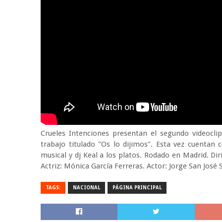
Crueles Intenciones presentan el segundo videocli
trabajo titulado "Os lo dijimos". Esta vez cuentan
musical y dj Keal a los platos. Rodado en Madrid. D
Actriz: Mónica García Ferreras. Actor: Jorge San José 
TAGS:
NACIONAL
PÁGINA PRINCIPAL