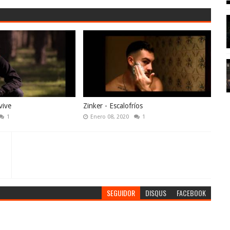
vive
Zinker - Escalofríos
1
Enero 08, 2020
1
SEGUIDOR
DISQUS
FACEBOOK