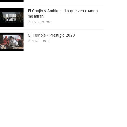
El Chojin y Ambkor - Lo que ven cuando
me miran
18.12.19
1
C. Terrible - Prestigio 2020
8.1.20
2