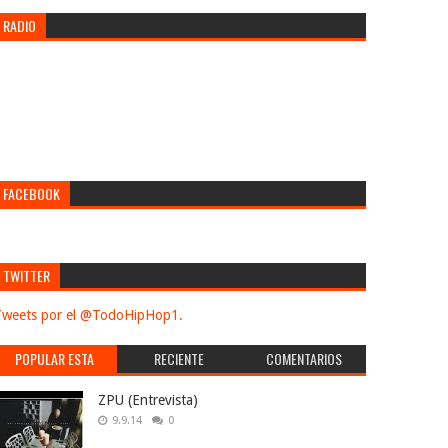
RADIO
FACEBOOK
TWITTER
weets por el @TodoHipHop1.
POPULAR ESTA
RECIENTE
COMENTARIOS
SEMANA
ZPU (Entrevista)
9.9.14
0