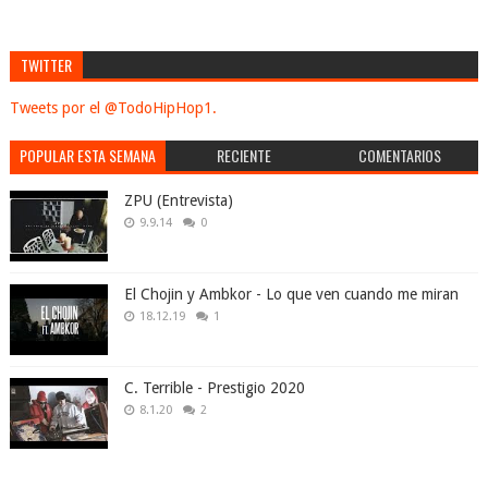
TWITTER
Tweets por el @TodoHipHop1.
POPULAR ESTA SEMANA
RECIENTE
COMENTARIOS
ZPU (Entrevista)
9.9.14
0
El Chojin y Ambkor - Lo que ven cuando me miran
18.12.19
1
C. Terrible - Prestigio 2020
8.1.20
2