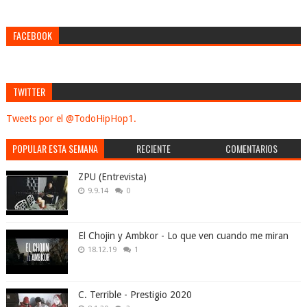
FACEBOOK
TWITTER
Tweets por el @TodoHipHop1.
POPULAR ESTA SEMANA
RECIENTE
COMENTARIOS
ZPU (Entrevista)
9.9.14
0
El Chojin y Ambkor - Lo que ven cuando me miran
18.12.19
1
C. Terrible - Prestigio 2020