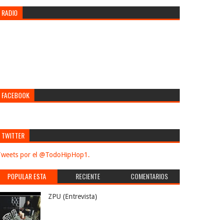
RADIO
FACEBOOK
TWITTER
weets por el @TodoHipHop1.
POPULAR ESTA
RECIENTE
COMENTARIOS
SEMANA
ZPU (Entrevista)