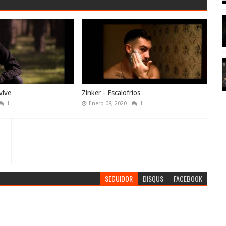
vive
Zinker - Escalofríos
1
Enero 08, 2020
1
SEGUIDOR
DISQUS
FACEBOOK