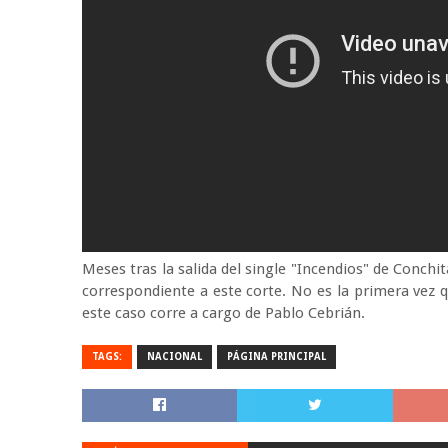
Meses tras la salida del single "Incendios" de Conchi
correspondiente a este corte. No es la primera vez 
este caso corre a cargo de Pablo Cebrián.
TAGS:
NACIONAL
PÁGINA PRINCIPAL