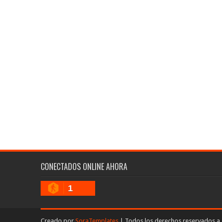
CONECTADOS ONLINE AHORA
1
Creado por
SoraTemplates
| Todos los derechos reservados a