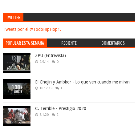
TWITTER
Tweets por el @TodoHipHop1.
POPULAR ESTA SEMANA
RECIENTE
COMENTARIOS
ZPU (Entrevista)
9.9.14
0
El Chojin y Ambkor - Lo que ven cuando me miran
18.12.19
1
C. Terrible - Prestigio 2020
8.1.20
2