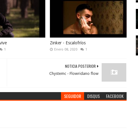
vive
Zinker - Escalofríos
1
Enero 08, 2020
1
NOTICIA POSTERIOR
Chystemc - Flowridano flow
SEGUIDOR
DISQUS
FACEBOOK