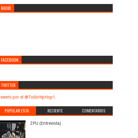
RADIO
FACEBOOK
TWITTER
weets por el @TodoHipHop1.
POPULAR ESTA
RECIENTE
COMENTARIOS
SEMANA
ZPU (Entrevista)