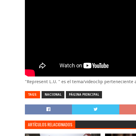
"Represent L.U. " es el tema/videoclip perteneciente 
TAGS:
NACIONAL
PÁGINA PRINCIPAL
ARTÍCULOS RELACIONADOS