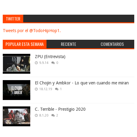
TWITTER
Tweets por el @TodoHipHop1.
POPULAR ESTA SEMANA
RECIENTE
COMENTARIOS
ZPU (Entrevista)
9.9.14
0
El Chojin y Ambkor - Lo que ven cuando me miran
18.12.19
1
C. Terrible - Prestigio 2020
8.1.20
2