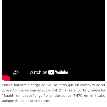
Nuevo harcore a cargo de Ivo Incuerdo que en contexto de su
proyecto "Barcelona es sucia Vol. 2" lanza el corte y videoclip
"Buah!" un pequeño guiño al clásico de 7N7C en el título,
aunque de estilo bien distinto.