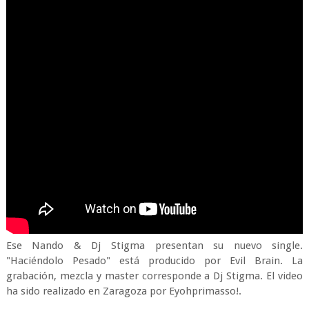
Ese Nando & Dj Stigma presentan su nuevo single.
"Haciéndolo Pesado" está producido por Evil Brain. La
grabación, mezcla y master corresponde a Dj Stigma. El video
ha sido realizado en Zaragoza por Eyohprimasso!.