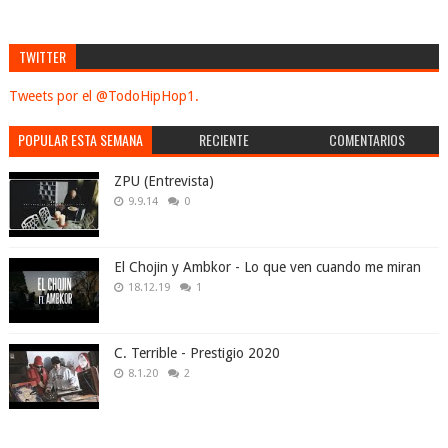
TWITTER
Tweets por el @TodoHipHop1.
POPULAR ESTA SEMANA
RECIENTE
COMENTARIOS
ZPU (Entrevista)
9.9.14
0
El Chojin y Ambkor - Lo que ven cuando me miran
18.12.19
1
C. Terrible - Prestigio 2020
8.1.20
2