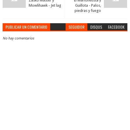
Zasko Master y
El Marionetista y
Mowlihawk - Jet lag
Guillota - Palos,
piedras y fuego
PUBLICAR UN COMENTARIO
SEGUIDOR
DISQUS
FACEBOOK
No hay comentarios