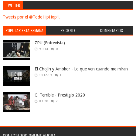
TWITTER
Tweets por el @TodoHipHop1.
POPULAR ESTA SEMANA
RECIENTE
COMENTARIOS
ZPU (Entrevista)
9.9.14
0
El Chojin y Ambkor - Lo que ven cuando me miran
18.12.19
1
C. Terrible - Prestigio 2020
8.1.20
2