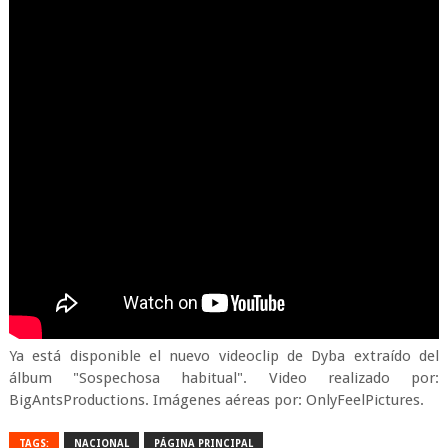
Ya está disponible el nuevo videoclip de Dyba extraído del
álbum "Sospechosa habitual". Video realizado por:
BigAntsProductions. Imágenes aéreas por: OnlyFeelPictures.
TAGS:
NACIONAL
PÁGINA PRINCIPAL