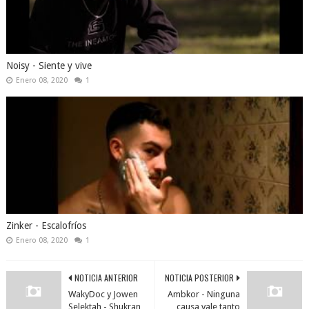
Noisy - Siente y vive
Enero 08, 2020
1
Zinker - Escalofríos
Enero 08, 2020
1
NOTICIA ANTERIOR
NOTICIA POSTERIOR
WakyDoc y Jowen
Ambkor - Ninguna
Selektah - Shukran
causa vale tanto