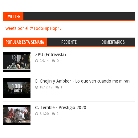
TWITTER
Tweets por el @TodoHipHop1.
POPULAR ESTA SEMANA
RECIENTE
COMENTARIOS
ZPU (Entrevista)
9.9.14
0
El Chojin y Ambkor - Lo que ven cuando me miran
18.12.19
1
C. Terrible - Prestigio 2020
8.1.20
2