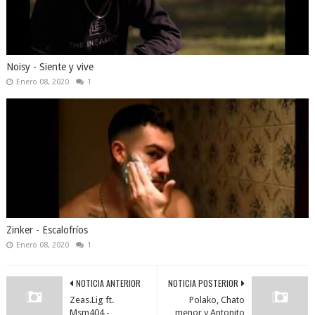
Noisy - Siente y vive
Enero 08, 2020
1
Zinker - Escalofríos
Enero 08, 2020
1
NOTICIA ANTERIOR
NOTICIA POSTERIOR
Zeas.Lig ft.
Polako, Chato
Msm404 -
menor y Antonito