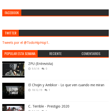
FACEBOOK
TWITTER
Tweets por el @TodoHipHop1.
POPULAR ESTA SEMANA
RECIENTE
COMENTARIOS
ZPU (Entrevista)
9.9.14
0
El Chojin y Ambkor - Lo que ven cuando me miran
18.12.19
1
C. Terrible - Prestigio 2020